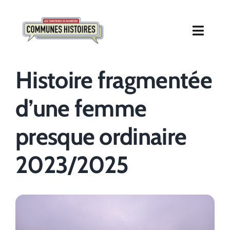
Passer
au
contenu
Toggle
Naviga
PROJET
Histoire fragmentée
RÉALISATIONS
d’une femme
L’ÉQUIPE
presque ordinaire
2023/2025
CONTACT